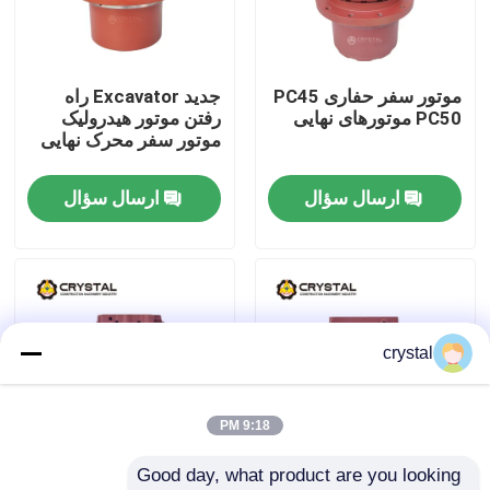
درباره ما
موتور سفر حفاری PC45
جدید Excavator راه
PC50 موتورهای نهایی
رفتن موتور هیدرولیک
تور کارخانه
موتور سفر محرک نهایی
ارسال سؤال
ارسال سؤال
کنترل کیفیت
با ما تماس بگیرید
اخبار
crystal
درخواست نقل قول
9:18 PM
Good day, what product are you looking 
موتور مسافرتی بیل مکانیکی
حفاری موتورهای سفر
حفاری هیدرولیک موتور