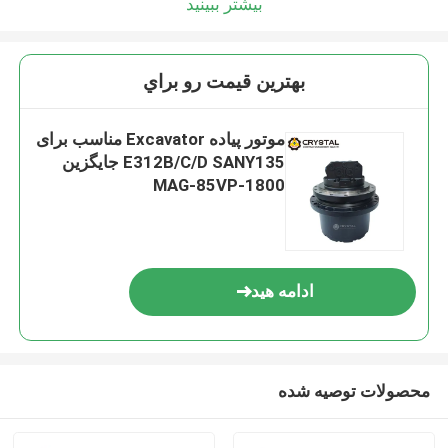
بیشتر ببینید
بهترين قيمت رو براي
موتور پیاده Excavator مناسب برای
E312B/C/D SANY135 جایگزین
MAG-85VP-1800
ادامه هید
محصولات توصیه شده