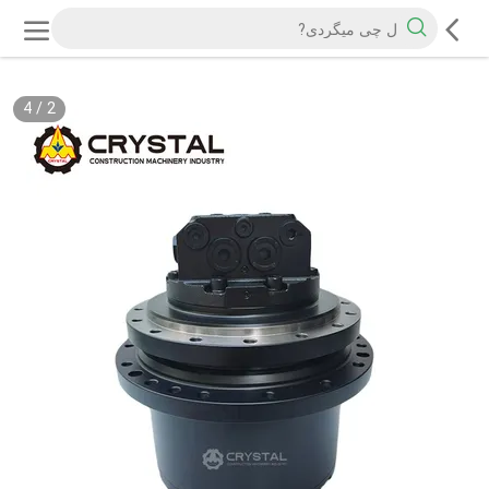
4
/
2