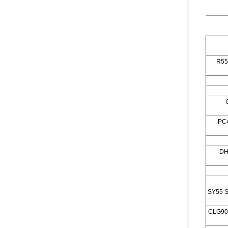
R55
PC4
DH
SY55 
CLG90