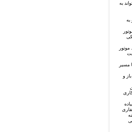
اند به
به
موتور
کی
موتور
عت
 مسیر
از و
ق
کاری
اده
فاری
ه
ی