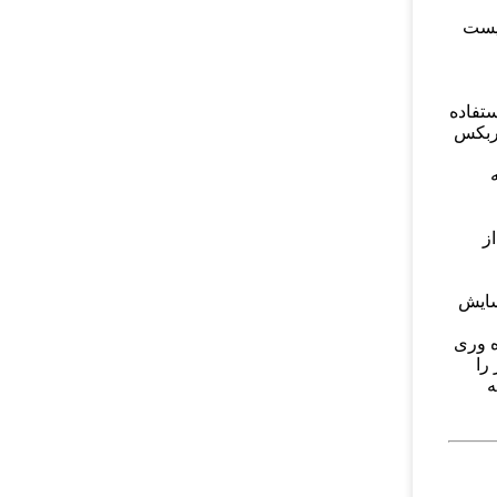
یست
ستفاده
یربکس
ز
سایش
ه وری
را
ه