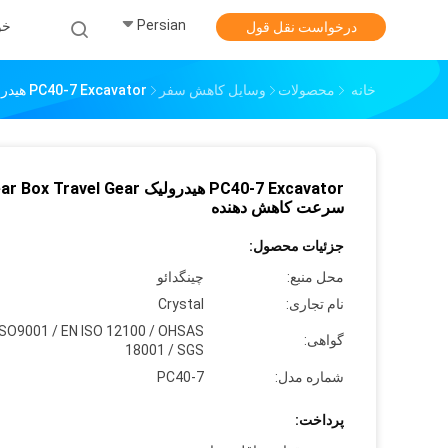
Persian
خو
درخواست نقل قول
خانه
محصولات
وسایل کاهش سفر
PC40-7 Excavator هيدرولیک Gear Box Travel Gear سرعت کاهش دهنده
PC40-7 Excavator هيدرولیک Box Travel Gear
سرعت کاهش دهنده
جزئیات محصول:
محل منبع:
چینگدائو
نام تجاری:
Crystal
ISO9001 / EN ISO 12100 / OHSAS
گواهی:
18001 / SGS
شماره مدل:
PC40-7
پرداخت: