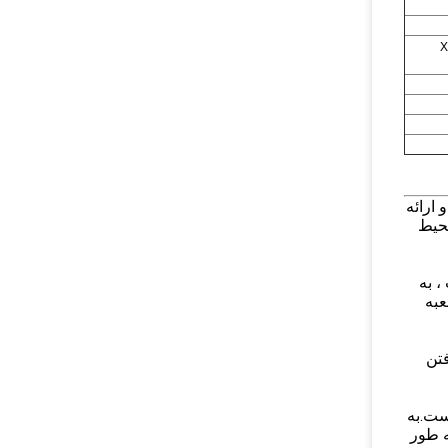
X
ارائه
محیط
، به
عبه
فتن
ت.به
ه طور