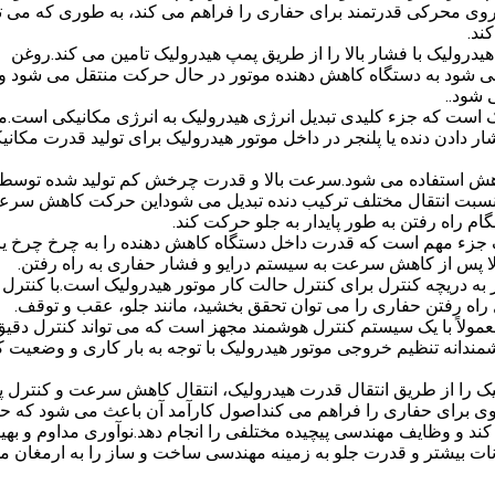
روی محرکی قدرتمند برای حفاری را فراهم می کند، به طوری که می تو
ند.
درولیک با فشار بالا را از طریق پمپ هیدرولیک تامین می کند.روغن
 می شود به دستگاه کاهش دهنده موتور در حال حرکت منتقل می شود و 
 شود..
 یک موتور هیدرولیک است که جزء کلیدی تبدیل انرژی هیدرولیک به انرژی مکانیکی است.
ر دادن دنده یا پلنجر در داخل موتور هیدرولیک برای تولید قدرت مکانی
اهش استفاده می شود.سرعت بالا و قدرت چرخش کم تولید شده توسط 
نسبت انتقال مختلف ترکیب دنده تبدیل می شوداین حرکت کاهش سر
م راه رفتن به طور پایدار به جلو حرکت کند.
زء مهم است که قدرت داخل دستگاه کاهش دهنده را به چرخ چرخ یا
 پس از کاهش سرعت به سیستم درایو و فشار حفاری به راه رفتن.
ه دریچه کنترل برای کنترل حالت کار موتور هیدرولیک است.با کنترل ب
اه رفتن حفاری را می توان تحقق بخشید، مانند جلو، عقب و توقف.
ده حفاری مدرن معمولاً با یک سیستم کنترل هوشمند مجهز است که می تواند کنترل دقی
ندانه تنظیم خروجی موتور هیدرولیک با توجه به بار کاری و وضعیت 
یک را از طریق انتقال قدرت هیدرولیک، انتقال کاهش سرعت و کنترل پی
قوی برای حفاری را فراهم می کنداصول کارآمد آن باعث می شود که ح
د و وظایف مهندسی پیچیده مختلفی را انجام دهد.نوآوری مداوم و بهین
ات بیشتر و قدرت جلو به زمینه مهندسی ساخت و ساز را به ارمغان م