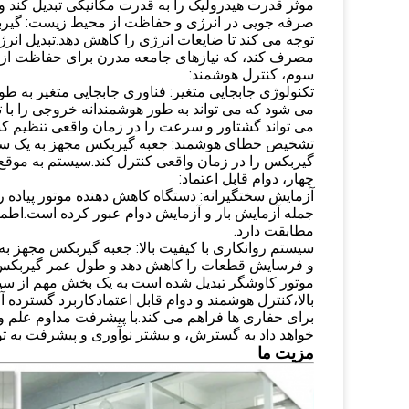
موثر قدرت هیدرولیک را به قدرت مکانیکی تبدیل کند و 
صرفه جویی در انرژی و حفاظت از محیط زیست: گیرب
توجه می کند تا ضایعات انرژی را کاهش دهد.تبدیل ان
مصرف کند، که نیازهای جامعه مدرن برای حفاظت از مح
سوم، کنترل هوشمند:
تکنولوژی جابجایی متغیر: فناوری جابجایی متغیر به ط
می شود که می تواند به طور هوشمندانه خروجی را با 
می تواند گشتاور و سرعت را در زمان واقعی تنظیم کند 
تشخیص خطای هوشمند: جعبه گیربکس مجهز به یک س
گیربکس را در زمان واقعی کنترل کند.سیستم به موقع ه
چهار، دوام قابل اعتماد:
آزمایش سختگیرانه: دستگاه کاهش دهنده موتور پیاده ر
جمله آزمایش بار و آزمایش دوام عبور کرده است.اطمی
مطابقت دارد.
سیستم روانکاری با کیفیت بالا: جعبه گیربکس مجهز به
و فرسایش قطعات را کاهش دهد و طول عمر گیربکس ر
موتور کاوشگر تبدیل شده است به یک بخش مهم از سیس
بالا،کنترل هوشمند و دوام قابل اعتمادکاربرد گسترده
برای حفاری ها فراهم می کند.با پیشرفت مداوم علم و
خواهد داد به گسترش، و بیشتر نوآوری و پیشرفت به 
مزیت ما