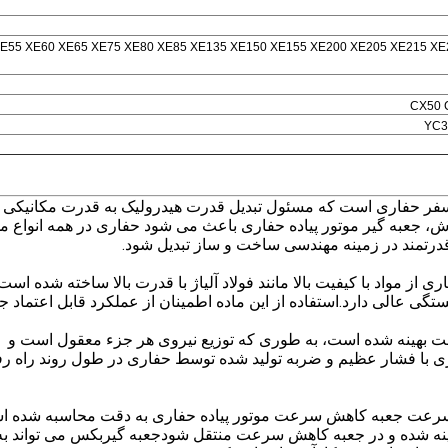
E55 XE60 XE65 XE75 XE80 XE85 XE135 XE150 XE155 XE200 XE205 XE215 XE
CX50 
YC3
فر حفاری است که مسئول تبدیل قدرت هیدرولیک به قدرت مکانیکی و 
 اش، جعبه گیر موتور پیاده حفاری باعث می شود حفاری در همه انواع 
قدرتمند در زمینه مهندسی ساخت و ساز تبدیل شود.
ی از مواد با کیفیت بالا مانند فولاد آلیاژ با قدرت بالا ساخته شده است 
 عالی دارد.استفاده از این ماده اطمینان از عملکرد قابل اعتماد ج
 بهینه شده است، به طوری که توزیع نیروی هر جزء معقول است و
اری با فشار عظیم و ضربه تولید شده توسط حفاری در طول روند راه ر
 جعبه کاهش سرعت موتور پیاده حفاری به دقت محاسبه شده اس
ینه شده و در جعبه کاهش سرعت منتقل شودجعبه گیربکس می تواند ب