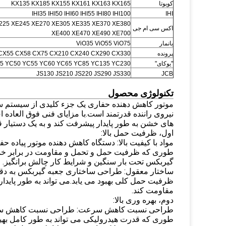
کوبوتا
KX135 KX185 KX155 KX161 KX163 KX165
IHI35 IHI50 IHI60 IHI55 IHI80 IHI100
IHI
225 XE245 XE270 XE305 XE335 XE370 XE380
اکس سی ام جی
XE400 XE470 XE490 XE700
یانمار
ViO35 ViO55 ViO75
پرونده
CX55 CX58 CX75 CX210 CX240 CX290 CX330
"یوکای"
5 YC50 YC55 YC60 YC65 YC85 YC135 YC230
JS130 JS210 JS220 JS290 JS330
JCB
تکنولوژی محصول
موتور کاهش دهنده حفاری یک جزء کلیدی از سیستم س
نیروی راننده قدرتمند است.با مزایای فنی فوق العاده
های خشن به طور پایدار پیشرفت کند و به یک دستیار 
اول، ظرفیت حمل بالا:
مواد با کیفیت بالا: دستگاه کاهش دهنده موتور پیاده حفار
طوری که ظرفیت حمل و تحمل و مقاومت در برابر خستگی
گیربکس تحت بار سنگین و شرایط کار چالش برانگیز.
ساختار معقول: طراحی ساختاری جعبه گیربکس به دقت
ظرفیت حمل کلی بهبود می یابد.می تواند به طور پاید
مقاومت کند.
دوم، بهره وری بالا:
طراحی نسبت کاهش سرعت: طراحی نسبت کاهش سرعت
طوری که قدرت هیدرولیکی می تواند به طور کامل به