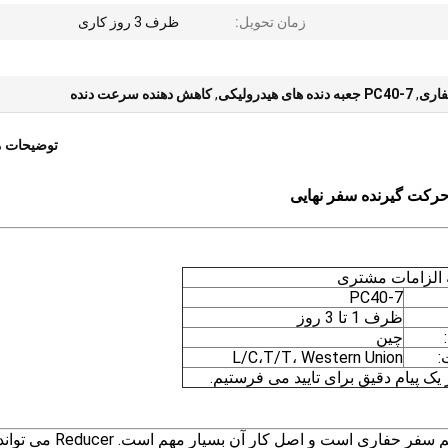
زمان تحویل:
ظرف 3 روز کاری
فاری
,
PC40-7 جعبه دنده های هیدرولیکی
,
کاهش دهنده سرعت دنده
توضیحات 
ه الزامات مشتری
PC40-7
ظرف 1 تا 3 روز
چین
:
L/C،T/T، Western Union
 یک پیام دقیق برای تایید می فرستیم.
ماشین حفاری موتور سفر Reducer جزء اصلی سیستم سفر حفاری است و اصل کار آن بسیار مهم است. Reducer می 