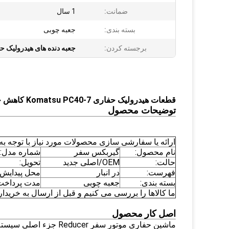
ضمانت:
1 سال
بسته بندی:
جعبه چوبی
برجسته کردن:
جعبه دنده های هیدرولیک ح
قطعات هیدرولیک حفاری Komatsu PC40-7 کاهش حرکت گیرنده سفر نهایی
توضیحات محصول
ارائه یا سفارشی سازی محصولات مورد نیاز با توجه ب
نام محصول:
گیربکس سفر
شماره مدل:
حالت:
OEM/اصلی جدید
تحویل:
فهرست:
در انبار
محل پیدایش:
بسته بندی:
جعبه چوبی
مدت پرداخت
ما کالاها را بررسی می کنیم و قبل از ارسال به خریدار
اصل کار محصول