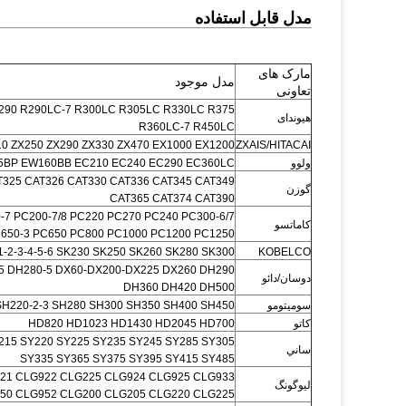
مدل قابل استفاده
مارک های
مدل موجود
تعاونی
 R290 R290LC-7 R300LC R305LC R330LC R375
هیوندای
R360LC-7 R450LC
10 ZX250 ZX290 ZX330 ZX470 EX1000 EX1200
ZXAIS/HITACAI
ولوو
5BP EW160BB EC210 EC240 EC290 EC360LC
T325 CAT326 CAT330 CAT336 CAT345 CAT349
گوزن
CAT365 CAT374 CAT390
-7 PC200-7/8 PC220 PC270 PC240 PC300-6/7
کاماتسو
C650-3 PC650 PC800 PC1000 PC1200 PC1250
-2-3-4-5-6 SK230 SK250 SK260 SK280 SK300
KOBELCO
5 DH280-5 DX60-DX200-DX225 DX260 DH290
دوسان/دائو
DH360 DH420 DH500
سوميتومو
SH220-2-3 SH280 SH300 SH350 SH400 SH450
کاتو
HD820 HD1023 HD1430 HD2045 HD700
215 SY220 SY225 SY235 SY245 SY285 SY305
ساني
SY335 SY365 SY375 SY395 SY415 SY485
21 CLG922 CLG225 CLG924 CLG925 CLG933
ليوگونگ
50 CLG952 CLG200 CLG205 CLG220 CLG225