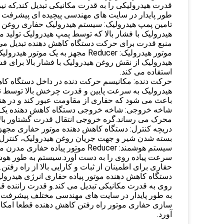
قدرت هیدرولیکی را به قدرت مکانیکی تبدیل کند,که نی
طور پایدار در سایت های مهندسی پیچیده ای پیشرفت ک
تامین پمپ هیدرولیک: سیستم هیدرولیک حفاری روغن هی
هیدرولیک با فشار بالا که توسط پمپ هیدرولیک تولید
منبع قدرت برای حرکت دستگاه کاهش دهنده تبدیل می
موتور هیدرولیک: Reducer مجهز به
هیدرولیک از نقش روغن هیدرولیک با فشار بالا برای فشا
استفاده می کند.
حرکت دنده: مکانیسم حرکت دنده در داخل دستگاه ک
هیدرولیک به سرعت پایین و قدرت چرخش بالا توسط 
باعث می شود که حفاری از مقاومت عبور کند و در هنگا
شاخه خروجی: شاخه خروجی دستگاه کاهش دهنده یک ج
محرک می رساند.گره خروجی انتقال قدرت گشتاور بالا
دریچه کنترل: دستگاه کاهش دهنده موتور حفاری مجهز ب
بسته شدن شیر و جهت جریان روغن هیدرولیک، کنترل ر
سیستم هوشمند: Reducer موتور پیا
سرعت پیاده روی را به دست آورد.سیستم به طور هوشم
حفاری برای اطمینان از ثبات و کارایی بالا از راه رفتن.
دستگاه کاهش دهنده موتور پیاده حفاری انرژی هیدرول
روی به قدرت مکانیکی تبدیل می کند.و قدرت راننده 
به طور پایدار در سایت های مهندسی مختلف پیشرفت کن
سازی حفاری موتور راه رفتن کاهش دهنده قطعا امکان
آورد.