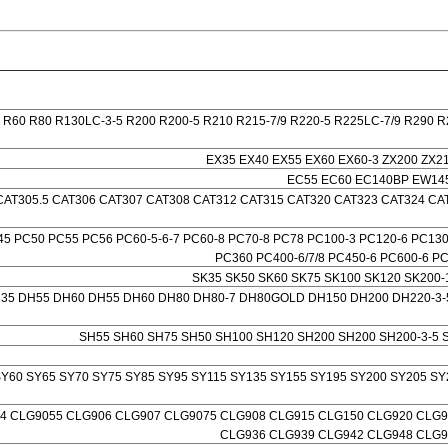
 R60 R80 R130LC-3-5 R200 R200-5 R210 R215-7/9 R220-5 R225LC-7/9 R290
EX35 EX40 EX55 EX60 EX60-3 ZX200 ZX2
EC55 EC60 EC140BP EW14
CAT305.5 CAT306 CAT307 CAT308 CAT312 CAT315 CAT320 CAT323 CAT324 CA
5 PC50 PC55 PC56 PC60-5-6-7 PC60-8 PC70-8 PC78 PC100-3 PC120-6 PC130
PC360 PC400-6/7/8 PC450-6 PC600-6 P
SK35 SK50 SK60 SK75 SK100 SK120 SK200-1
35 DH55 DH60 DH55 DH60 DH80 DH80-7 DH80GOLD DH150 DH200 DH220-3-
SH55 SH60 SH75 SH50 SH100 SH120 SH200 SH200 SH200-3-5 
SY60 SY65 SY70 SY75 SY85 SY95 SY115 SY135 SY155 SY195 SY200 SY205 SY
4 CLG9055 CLG906 CLG907 CLG9075 CLG908 CLG915 CLG150 CLG920 CLG9
CLG936 CLG939 CLG942 CLG948 CLG9