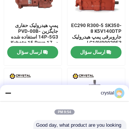
درباره ما
EC290 R300-5 SK350-
پمپ هیدرولیک حفاری
8 K5V140DTP
جایگزین PVD-00B-
تور کارخانه
جاروبرقی پمپ هیدرولیک
14P-5G3 استفاده شده
LC10V00029F3
در Kubota 15 Revo 17
ارسال سؤال
ارسال سؤال
کنترل کیفیت
با ما تماس بگیرید
اخبار
crystal
درخواست نقل قول
9:54 PM
Good day, what product are you looking 
موتور مسافرتی بیل مکانیکی
Yanmar ViO27-5B
K3V112DTP قطعات