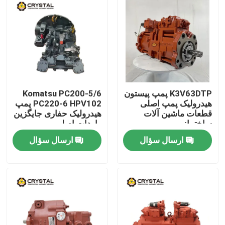
K3V63DTP پمپ پیستون
Komatsu PC200-5/6
هیدرولیک پمپ اصلی
PC220-6 HPV102 پمپ
قطعات ماشین آلات
هیدرولیک حفاری جایگزین
ساختمانی
واردات اصلی
ارسال سؤال
ارسال سؤال
خونه
محصولات
ویدیو