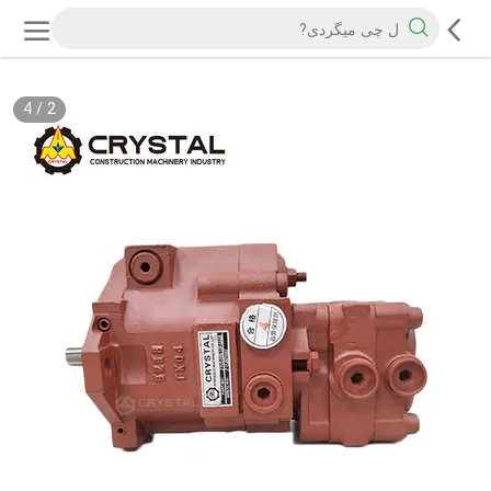
4
/
2