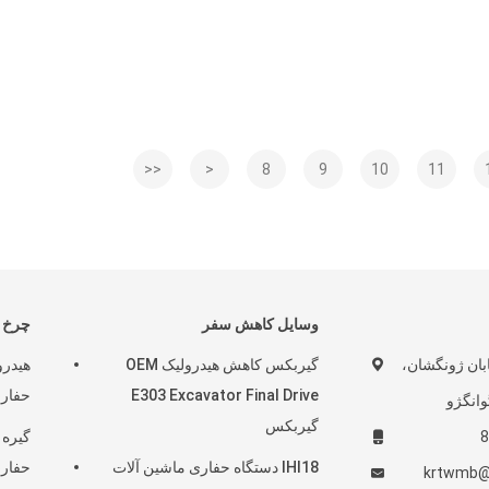
<<
<
8
9
10
11
وسایل کاهش سفر
چرخ د
 278-7 خیابان ژونگشان،
گیربکس کاهش هیدرولیک OEM
هیدرو
E303 Excavator Final Drive
حفاری
وانگژو
گیربکس
8
گیره 
IHI18 دستگاه حفاری ماشین آلات
حفار
krtwmb@