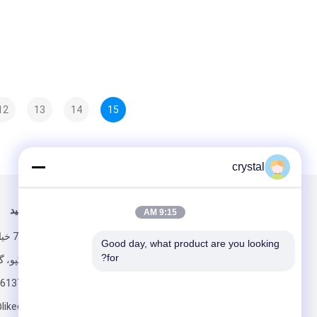
12
13
14
15
crystal
برای ما ایمیل کنید
ما را دنبال کنید
9:15 AM
شماره
Good day, what product are you looking 
for?
منطقه هوانگپو، گ
613792228882
likechuan.com