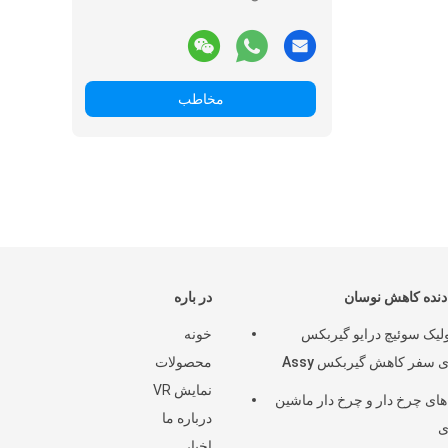
مخاطب
نده کاهش نوسان
در باره
لیک سوئیچ درایو گیربکس
خونه
 سفر کاهش گیربکس Assy
محصولات
نمایش VR
های چرخ دار و چرخ دار ماشین
درباره ما
ی
اخبار